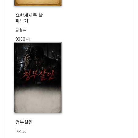
요한계시록 살
펴보기
김형식
9900 원
청부살인
이상상