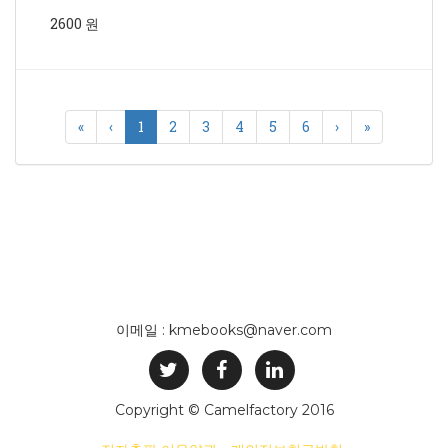
2600 원
«
‹
1
2
3
4
5
6
›
»
이메일 : kmebooks@naver.com
Copyright © Camelfactory 2016