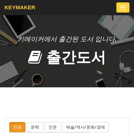
KEYMAKER
Togg
navi
키메이커에서 출간된 도서 입니다.
출간도서
전체
문학
인문
예술/역사/문화/경제