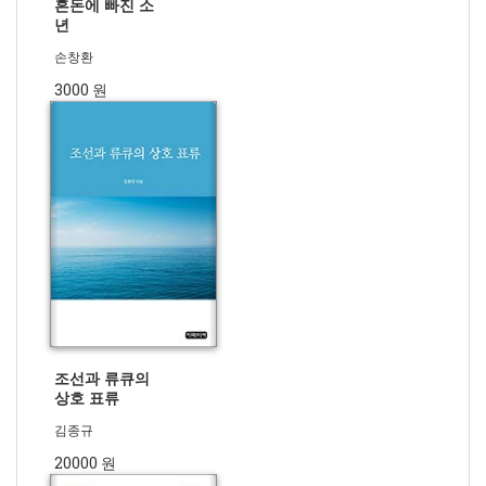
혼돈에 빠진 소
년
손창환
3000 원
조선과 류큐의
상호 표류
김종규
20000 원