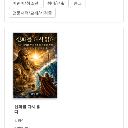
어린이/청소년
취미/생활
종교
전문서적/교재/자격증
신화를 다시 읽
다
김형식