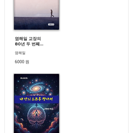
염해일 교장의
80년 두 번째
추억 여행
염해일
6000 원