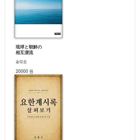
琉球と朝鮮の
相互漂流
金琮圭
20000 원