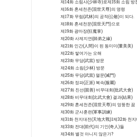
제14화 소림사(少林寺)로제15화 소림 방
제16화 혼세천존(混世天尊)의 명령
제17화 무림(武林)의 공적(公敵)이 되다.
제18화 혼세천문(混世天門)으로
제19화 광마장(狂魔掌)
제20화 사제지연(師弟之緣)
제21화 인간(人間)이 된 동미미(董美美)
제22화 쌓여가는 오해
제23화 무당(武當) 방문
제24화 소림(少林) 방문
제25화 무당(武當) 멸문(滅門)
제26화 정파(正派) 복속(服屬)
제27화 친선(親善) 비무대회(批武大會)
제28화 비무대회(比武大會) 결과(結果)
제29화 혼세천존(混世天尊)의 엉뚱한 꿈
제30화 군사훈련(軍事訓練)
제31화 천지대전(天地大戰)1제32화 천
제33화 전대(前代)의 기인(奇人)들
제34화 별것 아니지 않은가?