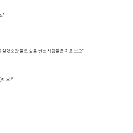
.”
子)를 살았소만 물로 숯을 씻는 사람들은 처음 보오”
)이오?”