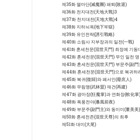
제35화 멸마단(滅魔團) 패퇴(敗退)
제36화 천지대전(天地大戰)3
제37화 천지대전(天地大戰)4
제38화 지하뇌옥(地下牢獄)
제39화 유인전략(誘引戰略)
제40화 소림사 지부장과의 일전(一戰)
제41화 혼세천문(混世天門) 최정예 기동
제42화 혼세천문(混世天門) 무인 일천 명
제43화 혼세천문(混世天門) 부문주(副門
제44화 혼세천문(混世天門)으로 복귀하라
제45화 복귀(復歸)와 폐서인(廢庶人)
제46화 무림맹(武林盟) 재건(再建)
제47화 광마장(狂魔掌)과 연화장(軟化掌
제48화 폭풍전야(暴風前夜)
제49화 부문주(副門主)와 동미미(董美美
제50화 혼세천존(混世天尊)의 최후
제51화 대미(大尾)