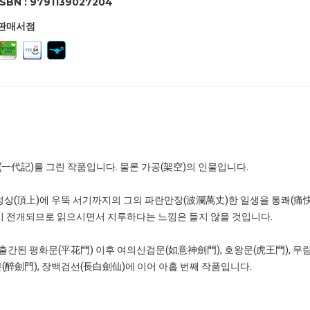
ISBN : 9791139027204
판매서점
(一代記)를 그린 작품입니다. 물론 가공(架空)의 인물입니다.
상(頂上)에 우뚝 서기까지의 그의 파란만장(波瀾萬丈)한 일생을 통쾌(痛
이 전개되므로 읽으시면서 지루하다는 느낌은 들지 않을 것입니다.
음 출간된 평화문(平花門) 이후 여의신검문(如意神劍門), 호왕문(虎王門), 무림
문(醉劍門), 장백검선(長白劍仙)에 이어 아홉 번째 작품입니다.