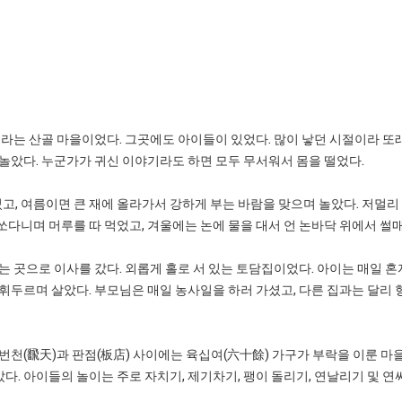
)이라는 산골 마을이었다. 그곳에도 아이들이 있었다. 많이 낳던 시절이라 또
 놀았다. 누군가가 귀신 이야기라도 하면 모두 무서워서 몸을 떨었다.
고, 여름이면 큰 재에 올라가서 강하게 부는 바람을 맞으며 놀았다. 저멀리
쏘다니며 머루를 따 먹었고, 겨울에는 논에 물을 대서 언 논바닥 위에서 썰
는 곳으로 이사를 갔다. 외롭게 홀로 서 있는 토담집이었다. 아이는 매일 
 휘두르며 살았다. 부모님은 매일 농사일을 하러 가셨고, 다른 집과는 달리
번천(飜天)과 판점(板店) 사이에는 육십여(六十餘) 가구가 부락을 이룬 마
다. 아이들의 놀이는 주로 자치기, 제기차기, 팽이 돌리기, 연날리기 및 연싸