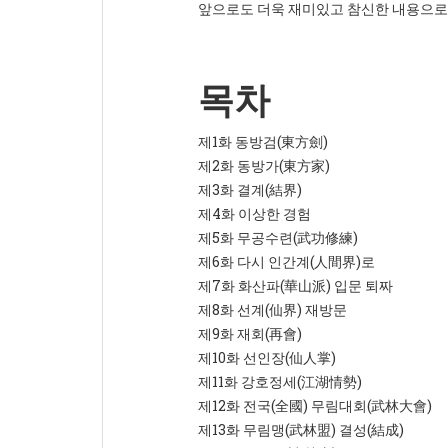
앞으로도 더욱 재미있고 참신한 내용으로
목차
제1화 동방검(東方劍)
제2화 동방가(東方家)
제3화 결계(結界)
제4화 이상한 경험
제5화 무공수련(武功修練)
제6화 다시 인간계(人間界)로
제7화 화산파(華山派) 입문 퇴짜
제8화 선계(仙界) 재방문
제9화 재회(再會)
제10화 선인장(仙人掌)
제11화 강호정세(江湖情勢)
제12화 전국(全國) 무림대회(武林大會)
제13화 무림맹(武林盟) 결성(結成)