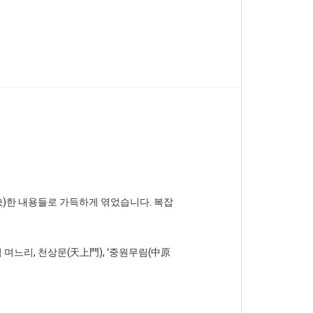
快)한 내용들로 가득하게 엮었습니다. 복잡
 며느리, 천상문(天上門), ‘중원무림(中原