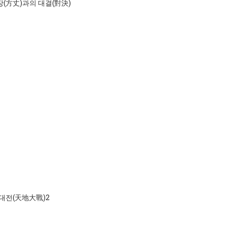
장(方丈)과의 대결(對決)
지대전(天地大戰)2