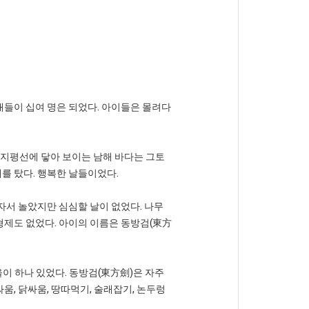
래들이 십여 명은 되었다. 아이들은 몰려다
 지평선에 닿아 보이는 남해 바다는 그토
매를 탔다. 행복한 날들이었다.
혼자서 놀았지만 심심할 날이 없었다. 나무
 형제도 없었다. 아이의 이름은 동방검(東方
을이 하나 있었다. 동방검(東方劍)은 자주
움, 닭싸움, 땅따먹기, 술래잡기, 논두렁