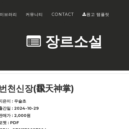
이브러리
커뮤니티
CONTACT
원고 탬플릿
장르소설
번천신장(飜天神掌)
지은이 : 우슬초
출간일 : 2024-10-29
판매가 : 2,000원
포멧 : PDF