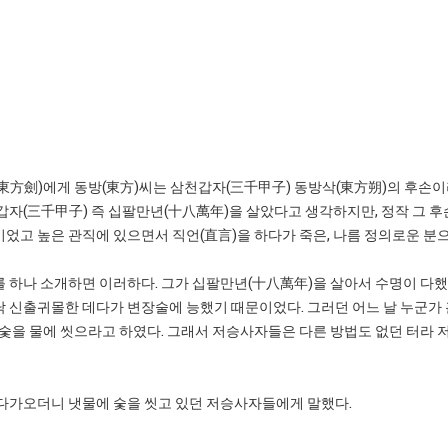
東方劍)에게 동방(東方)씨는 삼천갑자(三千甲子) 동방삭(東方朔)의 후손
갑자(三千甲子) 즉 십팔만년(十八萬年)을 살았다고 생각하지만, 정작 그 
었고 높은 관직에 있으면서 직언(直言)을 하다가 죽은, 나름 정의로운 분으
 하나 소개하면 이러하다. 그가 십팔만년(十八萬年)을 살아서 수명이 다
낙 신출귀몰한 데다가 변장술에 능했기 때문이었다. 그러던 어느 날 누군가
숯을 물에 씻으라고 하였다. 그래서 저승사자들은 다른 방법도 없던 터라 저
 다가오더니 냇물에 숯을 씻고 있던 저승사자들에게 말했다.