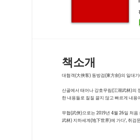
책소개
대협객(大俠客) 동방검(東方劍)의 일대기
산골에서 태어나 강호무림(江湖武林)의 정
한 내용들로 질질 끌지 않고 빠르게 내용
무협(武俠)으로는 2019년 4월 26일 처
武林) 지하세계(地下世界)에 가다’, 취검