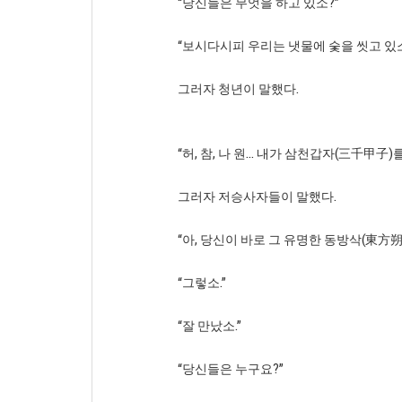
“당신들은 무엇을 하고 있소?”
“보시다시피 우리는 냇물에 숯을 씻고 있소
그러자 청년이 말했다.
“허, 참, 나 원... 내가 삼천갑자(三千甲
그러자 저승사자들이 말했다.
“아, 당신이 바로 그 유명한 동방삭(東方朔
“그렇소.”
“잘 만났소.”
“당신들은 누구요?”