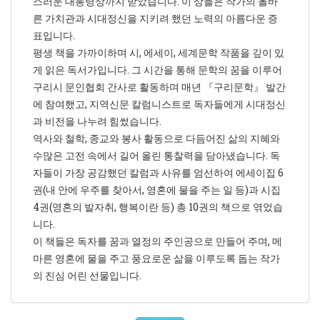
스러운 대통령상까지 받았습니다. 이 상들은 작가의 올바
른 가치관과 시대정신을 지키려 했던 노력의 아름다운 증
표입니다.
평생 책을 가까이하며 시, 에세이, 세계문학 작품을 깊이 있
게 읽은 독서가입니다. 그 시간을 통해 문학의 꿈을 이루어
구리시 문인협회 간사로 활동하며 매년 『구리문학』 발간
에 참여했고, 지역신문 칼럼니스트로 독자들에게 시대정신
과 비전을 나누려 힘썼습니다.
역사와 철학, 종교와 봉사 활동으로 다듬어진 삶의 지혜와
수많은 고전 속에서 길어 올린 통찰력을 담아냈습니다. 독
자들이 가장 공감했던 칼럼과 사유를 엄선하여 에세이집 6
권(내 안에 우주를 찾아서, 영혼에 물을 주는 일 등)과 시집
4권(영혼의 발자취, 행복이란 등) 총 10권의 책으로 엮었습
니다.
이 책들은 독자를 꿈과 열정의 주인공으로 만들어 주며, 메
마른 영혼에 물을 주고 풍요로운 삶을 이루도록 돕는 작가
의 진심 어린 선물입니다.