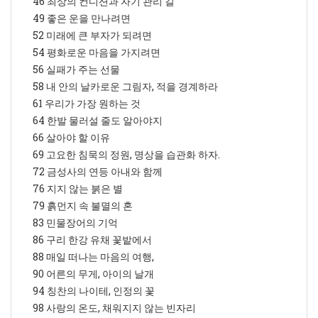
46 최상의 컨디션과 자기 관리 길
49 좋은 운을 만나려면
52 미래에 큰 부자가 되려면
54 평화로운 마음을 가지려면
56 실패가 주는 선물
58 내 안의 날카로운 그림자, 적을 경계하라
61 우리가 가장 원하는 것
64 한발 물러설 줄도 알아야지
66 살아야 할 이유
69 고요한 침묵의 정원, 명상을 습관화 하자.
72 금성사의 연등 아내와 함께
76 지지 않는 붉은 별
79 흙먼지 속 불멸의 혼
83 민물장어의 기억
86 구리 한강 유채 꽃밭에서
88 매일 떠나는 마음의 여행,
90 어른의 무게, 아이의 날개
94 칭찬의 나이테, 인정의 꽃
98 사랑의 온도, 채워지지 않는 빈자리