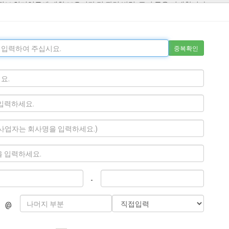
중복확인
-
@