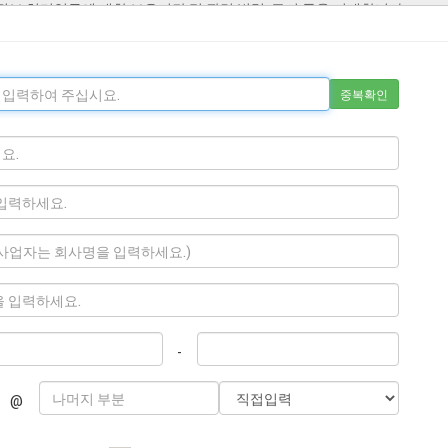
중복확인
-
@