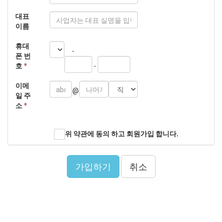
대표
이름
휴대
-
폰 번
호
*
-
이메
@
일 주
소
*
위 약관에 동의 하고 회원가입 합니다.
가입하기
취소